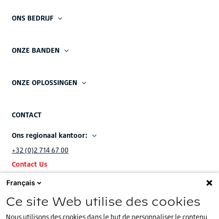
ONS BEDRIJF
ONZE BANDEN
ONZE OPLOSSINGEN
CONTACT
Ons regionaal kantoor:
+32 (0)2 714 67 00
Contact Us
Français
Ons EMEA hoofdkantoor:
Ce site Web utilise des cookies
+32 (0)2.714.67.00
Nous utilisons des cookies dans le but de personnaliser le contenu