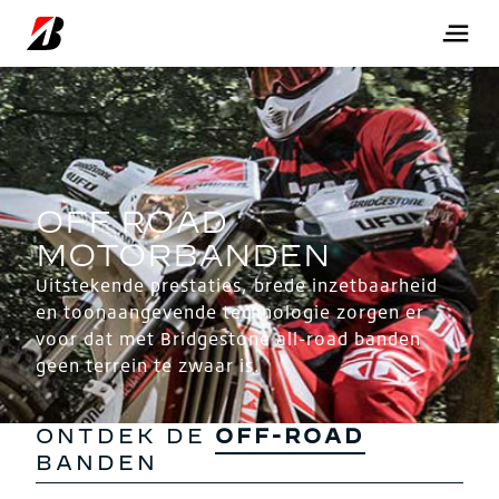
Uitstekende prestaties, brede inzetbaarheid
en toonaangevende technologie zorgen er
voor dat met Bridgestone all-road banden
geen terrein te zwaar is.
ONTDEK DE
OFF-ROAD
BANDEN