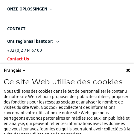
ONZE OPLOSSINGEN
CONTACT
Ons regionaal kantoor:
+32 (0)2 714 67 00
Contact Us
Français
Ons EMEA hoofdkantoor:
Ce site Web utilise des cookies
+32 (0)2.714.67.00
Nous utilisons des cookies dans le but de personnaliser le contenu
de notre site Web et pour proposer des publicités ciblées, proposer
des fonctions pour les réseaux sociaux et analyser le nombre de
visites du site Web. Nos cookies collectent des informations
concernant votre utilisation de notre site Web, que nous
U bevindt zich op onze
Belgische
website.
partageons avec nos partenaires en médias sociaux, en publicité et
BE
Kies een ander land of andere taal
en analyse, qui peuvent relier ces informations avec les données
que vous leur avez fournies ou qu’ils pourraient avoir collectées à la
Cookiebeleid