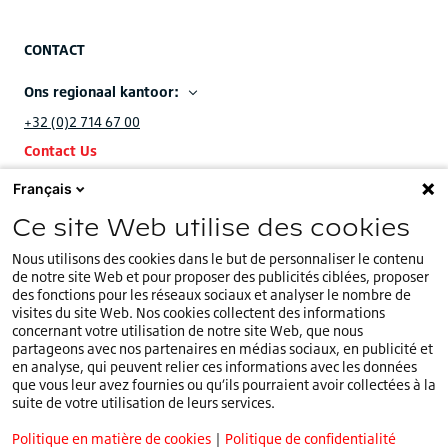
CONTACT
Ons regionaal kantoor:
+32 (0)2 714 67 00
Contact Us
Français
Ons EMEA hoofdkantoor:
Ce site Web utilise des cookies
+32 (0)2.714.67.00
Nous utilisons des cookies dans le but de personnaliser le contenu
de notre site Web et pour proposer des publicités ciblées, proposer
des fonctions pour les réseaux sociaux et analyser le nombre de
visites du site Web. Nos cookies collectent des informations
concernant votre utilisation de notre site Web, que nous
U bevindt zich op onze
Belgische
website.
partageons avec nos partenaires en médias sociaux, en publicité et
BE
Kies een ander land of andere taal
en analyse, qui peuvent relier ces informations avec les données
que vous leur avez fournies ou qu’ils pourraient avoir collectées à la
Cookiebeleid
suite de votre utilisation de leurs services.
Privacybeleid
Politique en matière de cookies
|
Politique de confidentialité